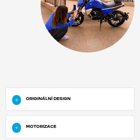
ORIGINÁLNÍ DESIGN
Design PM-01, navržený jako motocykl s
futuristickým a elegantním vzhledem, který
MOTORIZACE
kombinuje dynamiku a eleganci. Konfigurace a