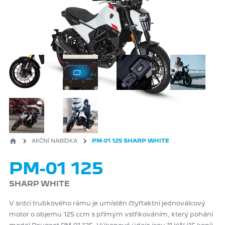
AKČNÍ NABÍDKA
PM-01 125 SHARP WHITE
PM-01 125
SHARP WHITE
V srdci trubkového rámu je umístěn čtyřtaktní jednoválcový
motor o objemu 125 ccm s přímým vstřikováním, který pohání