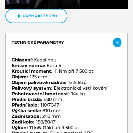
PŘEHRÁT VIDEO
TECHNICKÉ PARAMETRY
Chlazení:
Kapalinou
Emisní norma:
Euro 5
Kroutící moment:
11 Nm při 7 500 ot.
Objem:
125 ccm
Objem palivové nádrže:
12,5 litrů
Palivový systém:
Elektronické vstřikování
Pohotovostní hmotnost:
144 kg
Přední brzda:
280 mm
Přední kolo:
110/70-17
Výška sedla:
810 mm
Zadní brzda:
240 mm
Zadí kolo:
150/60-17
Výkon:
11 kW (14k) při 9 500 ot.