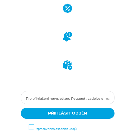
Přednostní přístup
k akcím a novinkám
Novinky
ze světa
Peugeot Motocycles
Informace
o nově
dostupném zboží
Odběrem newsletteru souhlasíte se
zpracováním osobních údajů
.