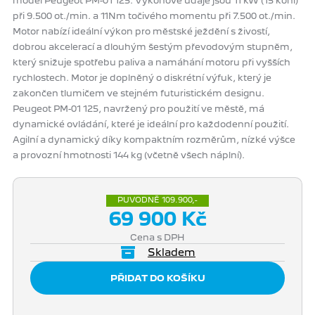
model Peugeot PM-01 125. Výkonové údaje jsou 11 kW (15 koní)
při 9.500 ot./min. a 11Nm točivého momentu při 7.500 ot./min.
Motor nabízí ideální výkon pro městské ježdění s živostí,
dobrou akcelerací a dlouhým šestým převodovým stupněm,
který snižuje spotřebu paliva a namáhání motoru při vyšších
rychlostech. Motor je doplněný o diskrétní výfuk, který je
zakončen tlumičem ve stejném futuristickém designu.
Peugeot PM-01 125, navržený pro použití ve městě, má
dynamické ovládání, které je ideální pro každodenní použití.
Agilní a dynamický díky kompaktním rozměrům, nízké výšce
a provozní hmotnosti 144 kg (včetně všech náplní).
PŮVODNĚ 109.900,-
69 900 Kč
Cena s DPH
Skladem