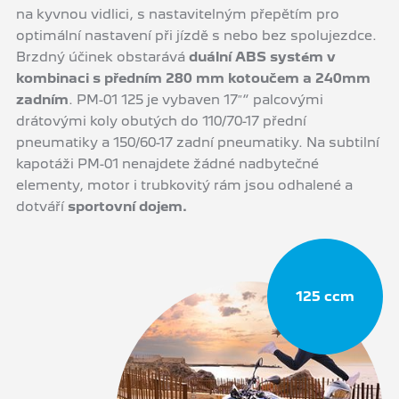
na kyvnou vidlici, s nastavitelným přepětím pro
optimální nastavení při jízdě s nebo bez spolujezdce.
Brzdný účinek obstarává
duální ABS systém v
kombinaci s předním 280 mm kotoučem a 240mm
zadním
. PM-01 125 je vybaven 17″“ palcovými
drátovými koly obutých do 110/70-17 přední
pneumatiky a 150/60-17 zadní pneumatiky. Na subtilní
kapotáži PM-01 nenajdete žádné nadbytečné
elementy, motor i trubkovitý rám jsou odhalené a
dotváří
sportovní dojem.
125 ccm