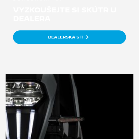
VYZKOUŠEJTE SI SKÚTR U
DEALERA
DEALERSKÁ SÍŤ