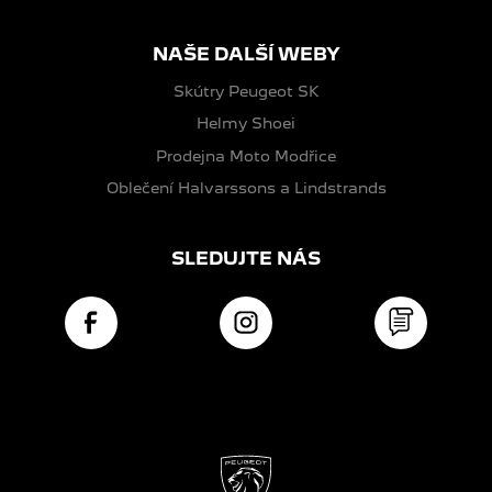
NAŠE DALŠÍ WEBY
Skútry Peugeot SK
Helmy Shoei
Prodejna Moto Modřice
Oblečení Halvarssons a Lindstrands
SLEDUJTE NÁS