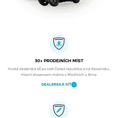
30+ PRODEJNÍCH MÍST
Hustá dealerská síť po celé České republice a na Slovensku.
Hlavní showroom máme v Modřicích u Brna.
DEALERSKÁ SÍŤ