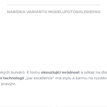
NABÍDKA VARIANT
O MODELU
FOTOGALERIE
FAQ
ských bulvárů. K tomu
okouzlující svůdnost
a odkaz na dl
í technologií
„par excellence“ má stylu a šarmu na rozdáv
ím pravým.