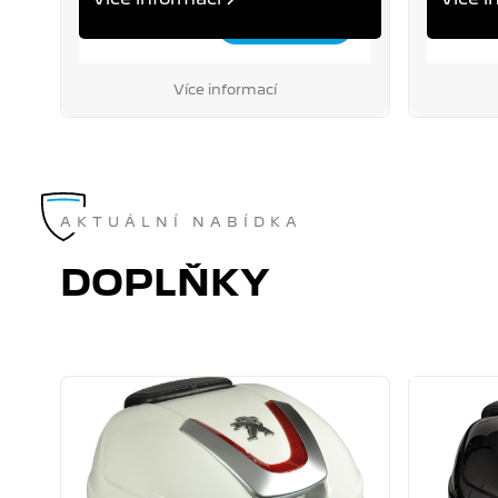
89 900 Kč
89 90
Cena s DPH
Cena s 
Více informací
AKTUÁLNÍ NABÍDKA
DOPLŇKY