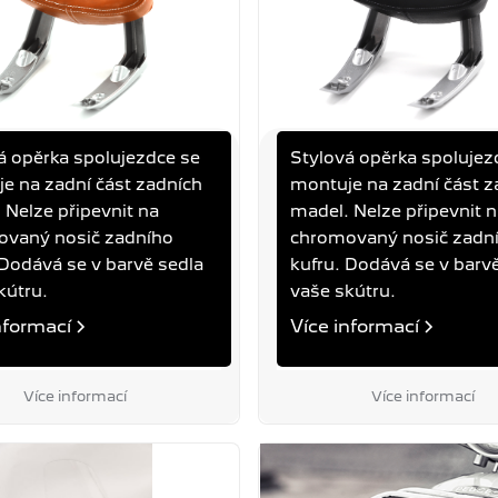
á opěrka spolujezdce se
Stylová opěrka spolujez
A SPOLUJEZDCE
OPĚRKA SPOLUJEZD
e na zadní část zadních
montuje na zadní část z
 DJANGO
ČERNÁ DJANGO
 Nelze připevnit na
madel. Nelze připevnit 
DJANGO
vaný nosič zadního
chromovaný nosič zadn
 Dodává se v barvě sedla
kufru. Dodává se v barv
kútru.
vaše skútru.
 Kč
2 590 Kč
nformací
Více informací
DPH
Cena s DPH
Více informací
Více informací