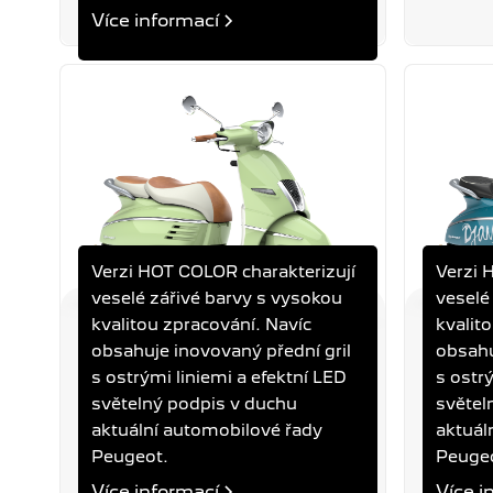
Více informací
Více informací
Verzi HOT COLOR charakterizují
Verzi 
veselé zářivé barvy s vysokou
veselé
kvalitou zpracování. Navíc
kvalit
DJANGO 125I HOT COLOR
DJANGO
obsahuje inovovaný přední gril
obsahu
PISTACHIO
PARADI
s ostrými liniemi a efektní LED
s ostr
světelný podpis v duchu
světel
Objem
Výkon
Spotřeba
Objem
aktuální automobilové řady
aktuál
125 ccm
7,8 kW
2,5 l/100 km
125 ccm
Peugeot.
Peuge
Více informací
Více i