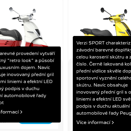
Verzi SPORT charakteriz
závodní barevné doplňk
revné provedení vytváří
celou karoserií skútru a
čný "retro look" a působí
číslo. Černě lakovaná kol
 luxusním dojem. Navíc
přední vidlice skvěle dop
 125I STANDARD
DJANGO 125I SPORT
je inovovaný přední gril
N RED
CARIBBEAN YELLOW
sportovní vyznění celéh
ými liniemi a efektní LED
skútru. Navíc obsahuje
ný podpis v duchu
inovovaný přední gril s 
Výkon
Spotřeba
Objem
Výkon
Spotř
ní automobilové řady
liniemi a efektní LED svě
7,8 kW
2,5 l/100 km
125 ccm
7,8 kW
2,5 l
ot
podpis v duchu aktuální
nformací
automobilové řady Peug
0 Kč
89 900 Kč
Více informací
DPH
Cena s DPH