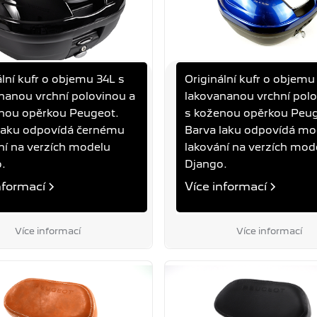
ální kufr o objemu 34L s
Originální kufr o objemu
4L INK BLACK +
KUFR 34L DEEP OCE
nanou vrchní polovinou a
lakovananou vrchní polo
 KOŽENÁ OPĚRKA
BLUE
nou opěrkou Peugeot.
s koženou opěrkou Peug
DJANGO
laku odpovídá černému
Barva laku odpovídá m
ní na verzích modelu
lakování na verzích mod
.
Django.
 Kč
5 990 Kč
nformací
Více informací
DPH
Cena s DPH
Více informací
Více informací