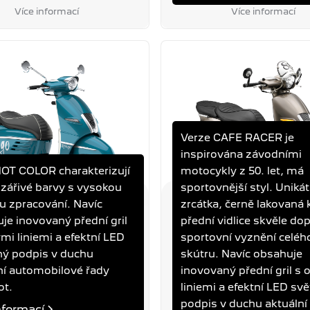
Více informací
Více informací
Verze CAFE RACER je
inspirována závodními
HOT COLOR charakterizují
motocykly z 50. let, má
 zářivé barvy s vysokou
sportovnější styl. Unikát
ou zpracování. Navíc
zrcátka, černě lakovaná 
 125I HOT COLOR
DJANGO 125I CAFE RAC
je inovovaný přední gril
přední vidlice skvěle dop
SE BLUE
LICHEN GREY
ými liniemi a efektní LED
sportovní vyznění celéh
ný podpis v duchu
skútru. Navíc obsahuje
Výkon
Spotřeba
Objem
Výkon
Spotř
ní automobilové řady
inovovaný přední gril s 
7,8 kW
2,5 l/100 km
125 ccm
7,8 kW
2,5 l
ot.
liniemi a efektní LED svě
podpis v duchu aktuální
nformací