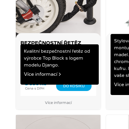
Stylov
BEZPEČNOSTNÍ ŘETĚZ
OPĚRK
montuj
DJANGO
HNĚDÁ
Kvalitní bezpečnostní řetěz od
madel.
DJANGO
DJANGO
výrobce Top Block s logem
chromo
modelu Django.
kufru.
Více informací
vaše s
3 990 Kč
2 590
Více i
Cena s DPH
Cena s 
Více informací