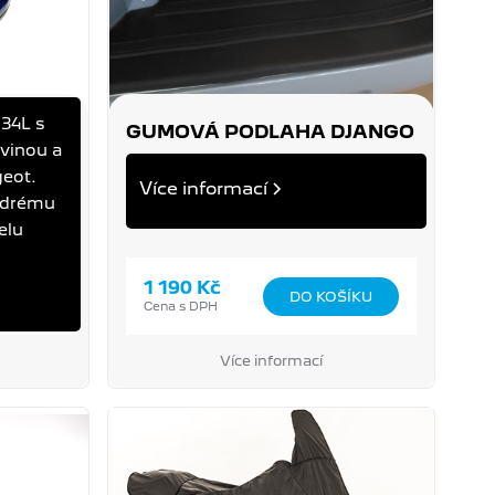
 34L s
AN
GUMOVÁ PODLAHA DJANGO
vinou a
DJANGO
eot.
Více informací
odrému
elu
1 190 Kč
Cena s DPH
Více informací