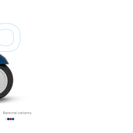
O
Barevné varianty