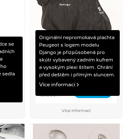
Originální nepromokavá plachta
dce se
Peugeot s logem modelu
CE
PLACHTA DJANGO
adních
Django je přizpůsobená pro
DJANGO
na
skútr vybavený zadním kufrem
ího
a vysokým plexi štítem. Chrání
ě sedla
před deštěm i přímým sluncem.
Více informací
2 490 Kč
Cena s DPH
Více informací