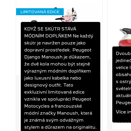
LIMITOVANÁ EDICE
KDYŽ SE SKÚTR STÁVÁ
MÓDNÍM DOPLŇKEM Ne každý
skútr je navržen pouze jako
dopravní prostředek. Peugeot
Dvouba
Django Manoush je důkazem,
jedine
že dvě kola mohou být stejně
velice
výrazným módním doplňkem
DJANGO 125I
DJANGO
obsahu
MANOUSH
DRAGO
jako luxusní kabelka nebo
s ostr
designový outfit. Tato
světel
exkluzivní limitovaná edice
Objem
Výkon
Spotřeba
Objem
aktuál
vznikla ve spolupráci Peugeot
125 ccm
7,8 kW
2,5 l/100 km
125 ccm
Peuge
Motocycles a francouzské
Více i
módní značky Manoush, která
94 900 Kč
89 90
je známá svým odvážným
Cena s DPH
Cena s 
stylem a důrazem na originalitu.