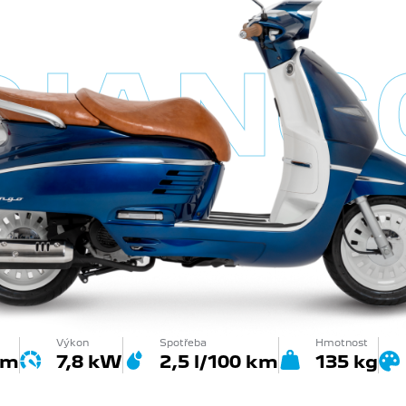
DJANG
Výkon
Spotřeba
Hmotnost
cm
7,8 kW
2,5 l/100 km
135 kg