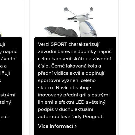
ují
Verzi SPORT charakterizují
y napříč
závodní barevné doplňky napříč
 závodní
celou karoserií skútru a závodní
a a
číslo. Černě lakovaná kola a
lňují
přední vidlice skvěle doplňují
DJANGO 125I SPORT
MILKY WHITE
o
sportovní vyznění celého
skútru. Navíc obsahuje
ostrými
inovovaný přední gril s ostrými
eba
Objem
Výkon
Spotřeba
telný
liniemi a efektní LED světelný
/100 km
125 ccm
7,8 kW
2,5 l/100 km
podpis v duchu aktuální
eot.
automobilové řady Peugeot.
89 900 Kč
Více informací
Cena s DPH