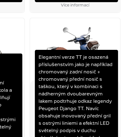
Více informací
Elegantní verze TT je osazená
příslušenstvím jako je například
chromovaný zadní nosič +
chromovaný přední nosič s
ní
taškou, který v kombinaci s
kola a
nádherným dvoubarevným
ER
DJANGO 125I TT
lňují
SPACE BLUE
lakem podtrhuje odkaz legendy
o
Peugeot Django TT. Navíc
obsahuje inovovaný přední gril
eba
Objem
Výkon
Spotřeba
ostrými
s ostrými liniemi a efektní LED
/100 km
125 ccm
7,8 kW
2,5 l/100 km
telný
světelný podpis v duchu