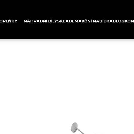
OPLŇKY
NÁHRADNÍ DÍLY
SKLADEM
AKČNÍ NABÍDKA
BLOG
KON
MODELOVÁ ŘADA PEUGEOT
DJANGO
KOUZLUJÍCÍ FRANCOUZSKÁ KRÁS