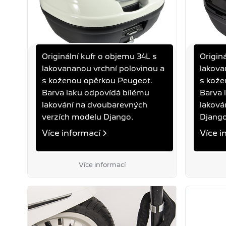
Originální kufr o objemu 34L s
Origin
KUFR 34L MILKY WHITE +
KUFR 3
lakovananou vrchní polovinou a
lakova
ČERNÁ KOŽENÁ OPĚRKA
ČERNÁ
s koženou opěrkou Peugeot.
s kože
DJANGO
DJANGO
Barva laku odpovídá bílému
Barva 
lakování na dvoubarevných
laková
verzích modelu Django.
Django
5 990 Kč
5 990
Více informací
Více i
Cena s DPH
Cena s 
Více informací