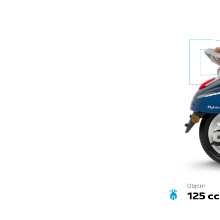
Objem
125 c