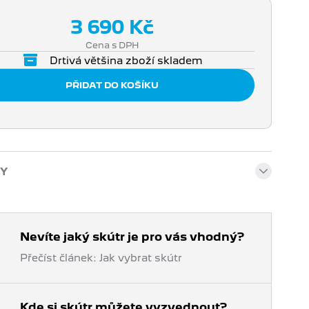
3 690 Kč
Cena s DPH
Drtivá většina zboží skladem
Y
Nevíte jaký skútr je pro vás vhodný?
Přečíst článek: Jak vybrat skútr
Kde si skútr můžete vyzvednout?