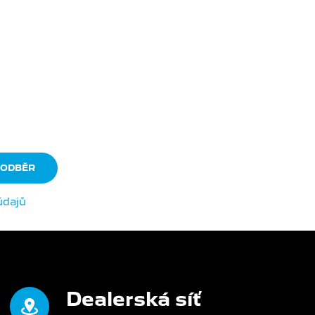
EJTE...
rmace
o nově
upném zboží
údajů
.
Dealerská síť