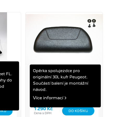
Opěrka spolujezdce pro
IUM
OPĚRKA PRO 30L KUFR
et FL.
originální 30L kufr Peugeot.
TWEET, KISBEE, STREETZONE
ahy do
Součástí balení je montážní
od
návod.
Více informací
1 290 Kč
Cena s DPH