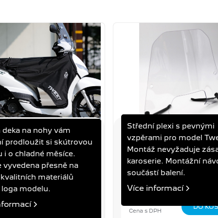
Střední plexi s pevnými
á deka na nohy vám
NA NOHY TWEET /
PLEXI TWEET FL MED
vzpěrami pro model Twe
 prodloužit si skútrovou
E M
TWEET
Montáž nevyžaduje zás
 i o chladné měsíce.
karoserie. Montážní náv
e vyvedena přesně na
součástí balení.
 kvalitních materiálů
Více informací
 loga modelu.
 Kč
3 790 Kč
nformací
DPH
Cena s DPH