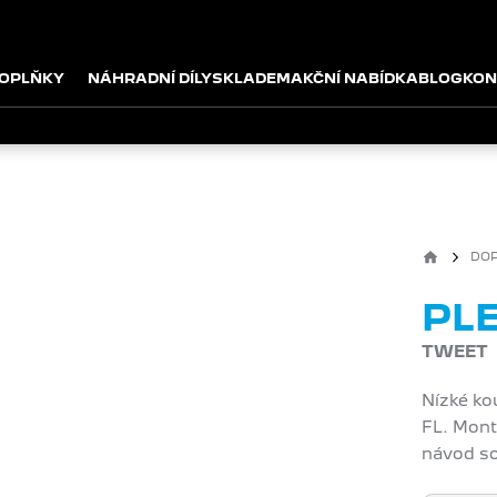
OPLŇKY
NÁHRADNÍ DÍLY
SKLADEM
AKČNÍ NABÍDKA
BLOG
KON
DO
PLE
TWEET
Nízké ko
FL. Mont
návod so