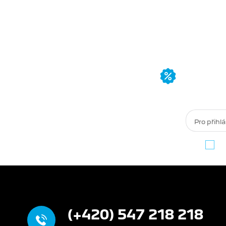
PŘIHLA
Přednost
k akcím a
O
(+420) 547 218 218