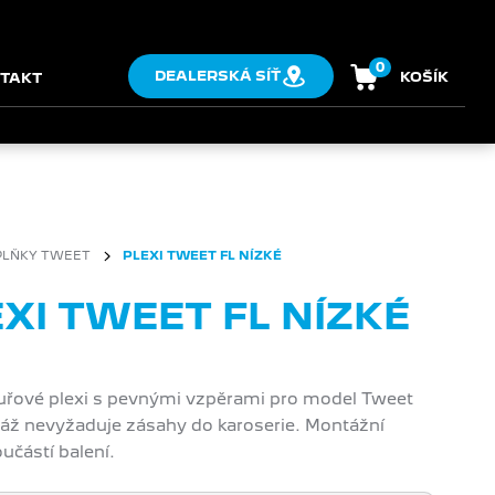
0
DEALERSKÁ SÍŤ
KOŠÍK
TAKT
PLŇKY TWEET
PLEXI TWEET FL NÍZKÉ
XI TWEET FL NÍZKÉ
uřové plexi s pevnými vzpěrami pro model Tweet
áž nevyžaduje zásahy do karoserie. Montážní
učástí balení.