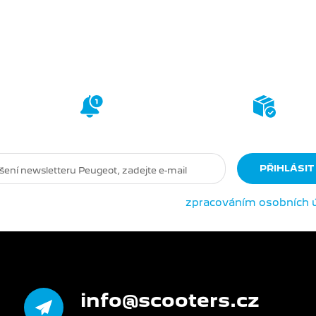
STE SE K ODBĚRU A ZÍSK
ní přístup
Novinky
ze světa
Info
 novinkám
Peugeot Motocycles
dost
dběrem newsletteru souhlasíte se
zpracováním osobních 
info@scooters.cz