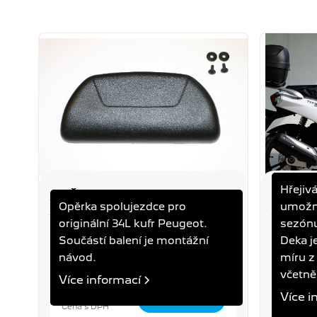
Hřejiv
OPĚRKA PRO 34L KUFR
DEKA 
Opěrka spolujezdce pro
umožní
COPY
KISBE
originální 34L kufr Peugeot.
sezónu
TWEET, KISBEE, STREETZONE
TWEET
Součástí balení je montážní
Deka j
návod.
míru z
včetně
Více informací
1 290 Kč
3 590
Více i
Cena s DPH
Cena s 