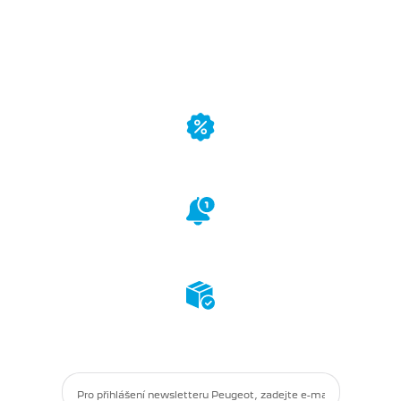
PŘIHLASTE SE K
ODBĚRU A ZÍSKEJTE...
Přednostní přístup
k akcím a novinkám
Novinky
ze světa
Peugeot Motocycles
Informace
o nově
dostupném zboží