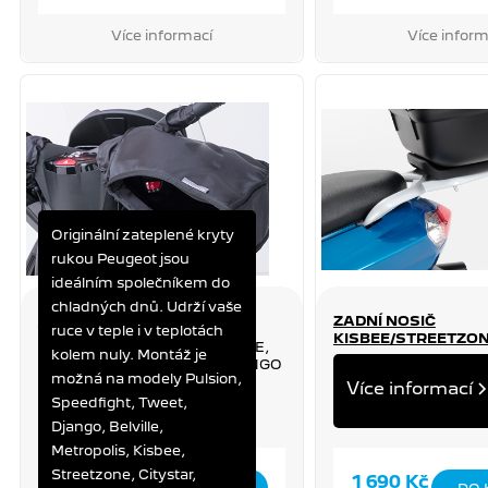
Více informací
Více inform
Originální zateplené kryty
rukou Peugeot jsou
ideálním společníkem do
chladných dnů. Udrží vaše
ZATEPLENÉ KRYTY RUKOU
ZADNÍ NOSIČ
ruce v teple i v teplotách
KISBEE/STREETZO
TWEET, KISBEE, STREETZONE,
kolem nuly. Montáž je
PULSION, METROPOLIS, DJANGO
KISBEE, STREETZO
možná na modely Pulsion,
Více informací
Speedfight, Tweet,
Django, Belville,
Metropolis, Kisbee,
Streetzone, Citystar,
1 690 Kč
1 690 Kč