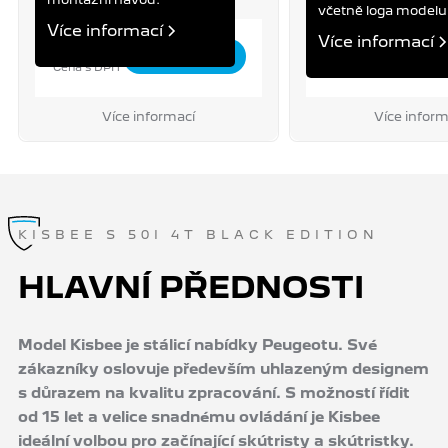
včetně loga modelu
Více informací
Více informací
790 Kč
3 990 Kč
Cena s DPH
Cena s DPH
Více informací
Více inform
KISBEE S 50I 4T BLACK EDITION
HLAVNÍ PŘEDNOSTI
Model Kisbee je stálicí nabídky Peugeotu. Své
zákazníky oslovuje především uhlazeným designem
s důrazem na kvalitu zpracování. S možností řídit
od 15 let a velice snadnému ovládání je Kisbee
ideální volbou pro začínající skútristy a skútristky.