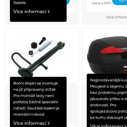
Satelis.
Cena s DPH
Cena s DPH
Více informací
Více informací
Více inform
Nejprodávanější ku
Boční stojan se montuje
Peugeot o objemu 34
na již připravený držák.
BOČNÍ STOJAN KISBEE S
KUFR 34L - ČERNÝ
bez problému poj
Pro montáž tedy není
KISBEE S
TWEET, KISBEE, ST
jakoukoliv přilbu a d
potřeba žádné speciální
drobnosti. Pro
nářadí. Součástí balení je
spolujezdcovo pohod
montážní návod.
ke kufru dokoupit o
Více informací
Více informací