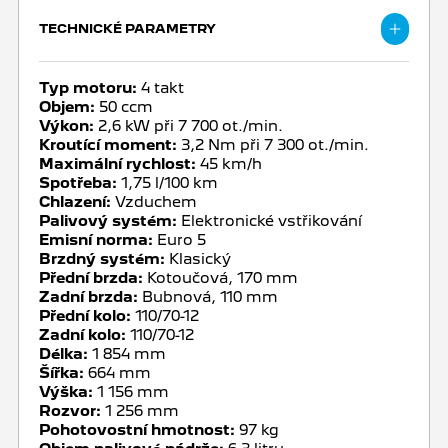
B.
TECHNICKÉ PARAMETRY
Typ motoru:
4 takt
Objem:
50 ccm
Výkon:
2,6 kW při 7 700 ot./min.
Kroutící moment:
3,2 Nm při 7 300 ot./min.
Maximální rychlost:
45 km/h
Spotřeba:
1,75 l/100 km
Chlazení:
Vzduchem
Palivový systém:
Elektronické vstřikování
Emisní norma:
Euro 5
Brzdný systém:
Klasický
Přední brzda:
Kotoučová, 170 mm
Zadní brzda:
Bubnová, 110 mm
Přední kolo:
110/70-12
Zadní kolo:
110/70-12
Délka:
1 854 mm
Šířka:
664 mm
Výška:
1 156 mm
Rozvor:
1 256 mm
Pohotovostní hmotnost:
97 kg