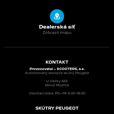
Dealerská síť
Zobrazit mapu
KONTAKT
Provozovatel – SCOOTERS, a.s.
Autorizovaný dovozce skútrů Peugeot
U Vlečky 665
66442 Modřice
Otevírací doba: PO–PÁ 9:00–18:00
SKÚTRY PEUGEOT