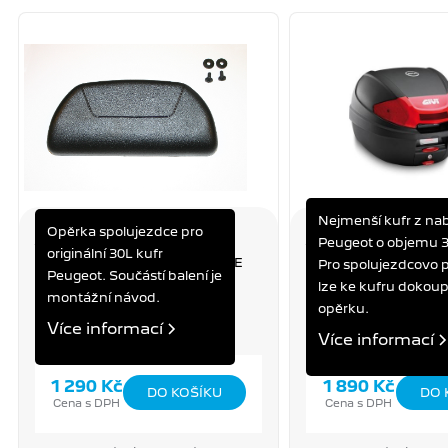
Nejmenší kufr z na
Opěrka spolujezdce pro
OPĚRKA PRO 30L KUFR
KUFR 30L - ČERNÝ
Peugeot o objemu 30
originální 30L kufr
TWEET, KISBEE, STREETZONE
TWEET, KISBEE, ST
Pro spolujezdcovo 
Peugeot. Součástí balení je
lze ke kufru dokoup
montážní návod.
opěrku.
Více informací
Více informací
1 290 Kč
1 890 Kč
Cena s DPH
Cena s DPH