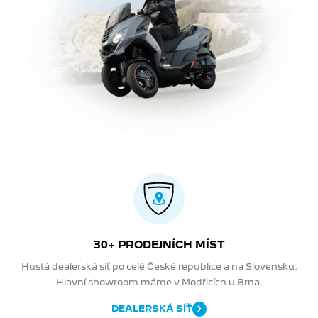
30+ PRODEJNÍCH MÍST
Hustá dealerská síť po celé České republice a na Slovensku.
Hlavní showroom máme v Modřicích u Brna.
DEALERSKÁ SÍŤ