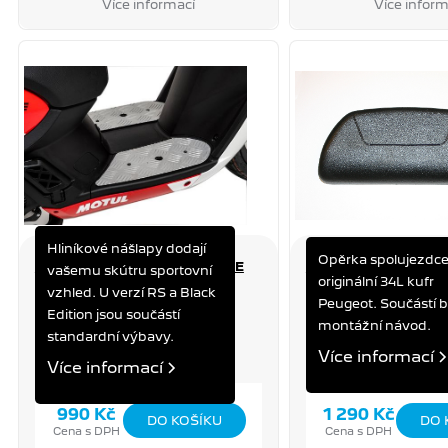
Více informací
Více inform
Hliníkové nášlapy dodají
Opěrka spolujezdce
HLINÍKOVÁ PODLAHA KISBEE
OPĚRKA PRO 34L K
vašemu skútru sportovní
originální 34L kufr
KISBEE
TWEET, KISBEE, ST
vzhled. U verzí RS a Black
Peugeot. Součástí ba
Edition jsou součástí
montážní návod.
standardní výbavy.
Více informací
Více informací
990 Kč
1 290 Kč
Cena s DPH
Cena s DPH