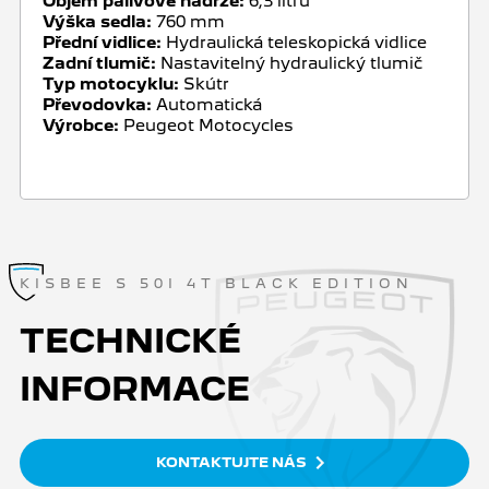
Objem palivové nádrže:
6,3 litru
Výška sedla:
760 mm
Přední vidlice:
Hydraulická teleskopická vidlice
Zadní tlumič:
Nastavitelný hydraulický tlumič
Typ motocyklu:
Skútr
Převodovka:
Automatická
Výrobce:
Peugeot Motocycles
KISBEE S 50I 4T BLACK EDITION
TECHNICKÉ
INFORMACE
KONTAKTUJTE NÁS