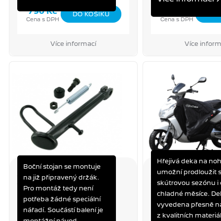
790 Kč
2 590 Kč
Cena s DPH
Cena s DPH
Více informací
Více inform
Hřejivá deka na no
Boční stojan se montuje
umožní prodloužit s
BOČNÍ STOJAN KISBEE S
DEKA NA NOHY KIS
na již připravený držák.
NAKED / STREETZONE
TUCANO
skútrovou sezónu i 
Pro montáž tedy není
STREETZONE
KISBEE S
chladné měsíce. De
potřeba žádné speciální
vyvedena přesně n
nářadí. Součástí balení je
z kvalitních materiá
montážní návod.