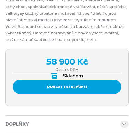
Kompaktní rozměry, kvalitní zpracování, snadné ovládání,
tichý chod, spolehlivé elektronické vstřikování, nízká spotřeba,
velkorysý úložný prostor a možnost řídit od 15 let. To jsou
hlavní přednosti modelu Kisbee se čtyřtaktním motorem.
Verze Standard se nabízí v několika barvách, takže si dokáže
vybrat každý. Barevné zpracování je navíc vysoce kvalitní,
takže skútr působí velice hodnotným dojmem.
58 900 Kč
Cena s DPH
Skladem
DOPLŇKY