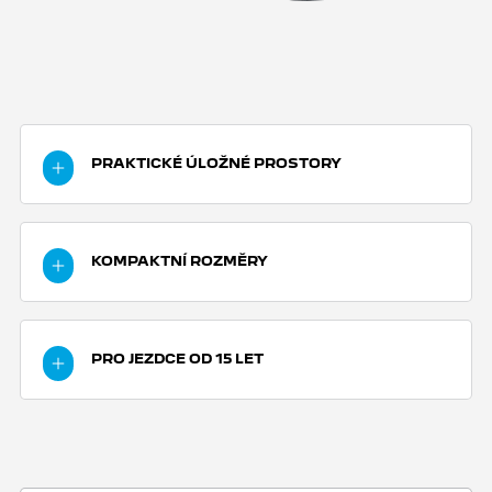
PRAKTICKÉ ÚLOŽNÉ PROSTORY
Pro přepravu nákupu oceníte plochou podlahu s
háčkem na zavěšení tašky. Dále využijete
KOMPAKTNÍ ROZMĚRY
praktický úložný prostor pod sedlem s
možností vložení jet helmy.
Svými rozměry tento model potěší také majitele
karavanů - lehké Kisbee se vejde všude!
PRO JEZDCE OD 15 LET
Skútr Kisbee S je možné řídit od 15 let. Postačí
vám pouze řidičské oprávnění skupiny AM.
Řidičům od 18 let stačí řidičský průkaz skupiny