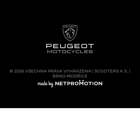
©
2026 VŠECHNA PRÁVA VYHRAZENA | SCOOTERS A.S. |
BRNO-MODŘICE