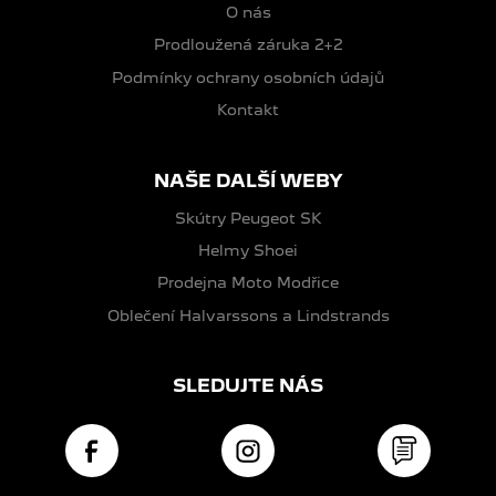
O nás
Prodloužená záruka 2+2
Podmínky ochrany osobních údajů
Kontakt
NAŠE DALŠÍ WEBY
Skútry Peugeot SK
Helmy Shoei
Prodejna Moto Modřice
Oblečení Halvarssons a Lindstrands
SLEDUJTE NÁS