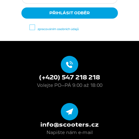
Odběrem newsletteru souhlasíte se
zpracováním osobních údajů
.
(+420) 547 218 218
Volejte PO–PÁ 9:00 až 18:00
info@scooters.cz
Napište nám e-mail