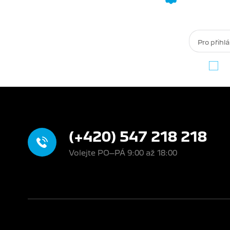
k akcím a
O
(+420) 547 218 218
Volejte PO–PÁ 9:00 až 18:00