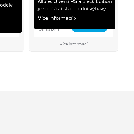
Allure. U verzí RS a Black Edition
modely
je součástí standardní výbavy.
Více informací
3 490 Kč
Cena s DPH
Více informací