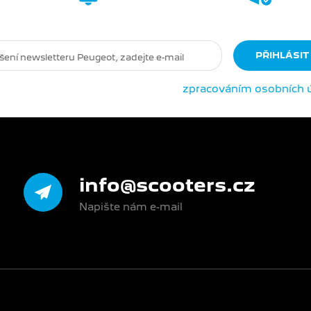
 novinkám
Peugeot Motocycles
dost
dběrem newsletteru souhlasíte se
zpracováním osobních 
info@scooters.cz
Napište nám e-mail