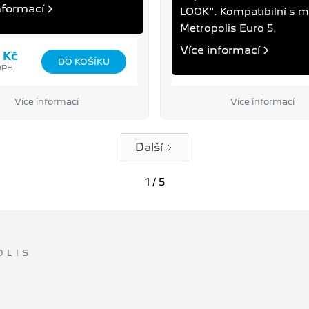
nformací
LOOK". Kompatibilní s 
Metropolis Euro 5.
Více informací
 Kč
1 690 Kč
DPH
Cena s DPH
Více informací
Více informací
Další
1 / 5
OLIS