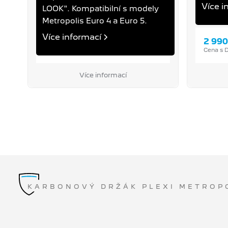
Více i
LOOK". Kompatibilní s modely
Metropolis Euro 4 a Euro 5.
Více informací
3 390 Kč
2 990
Cena s DPH
Cena s 
Více informací
KARBONOVÝ DRŽÁK PLEXI METROP