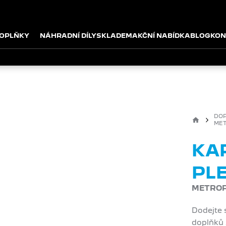
OPLŇKY
NÁHRADNÍ DÍLY
SKLADEM
AKČNÍ NABÍDKA
BLOG
KON
DO
MET
KA
PL
METROP
Dodejte 
doplňků 