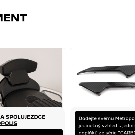
MENT
A SPOLUJEZDCE
KARBONOVÁ PŘEDNÍ
Dodejte svému Metropo
POLIS
KRYTKA METROPOLI
jedinečný vzhled s jedn
OLIS
METROPOLIS
doplňků ze série "CAR