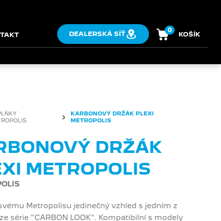
0
DEALERSKÁ SÍŤ
KOŠÍK
TAKT
PLŇKY
KARBONOVÝ DRŽÁK PLEXI
ROPOLIS
METROPOLIS
RBONOVÝ DRŽÁK
EXI METROPOLIS
OLIS
svému Metropolisu jedinečný vzhled s jedním z
ze série "CARBON LOOK". Kompatibilní s modely