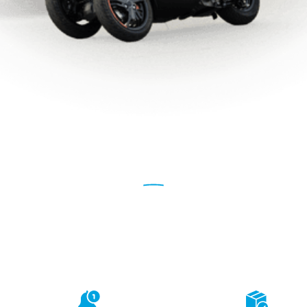
NEWSLETTER
STE SE K ODBĚRU A ZÍSK
ní přístup
Novinky
ze světa
Info