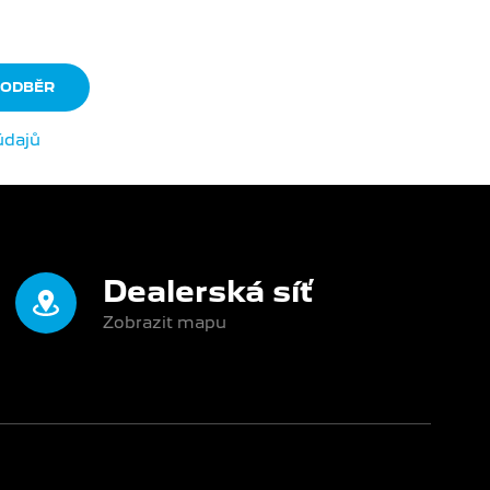
upném zboží
údajů
.
Dealerská síť
Zobrazit mapu