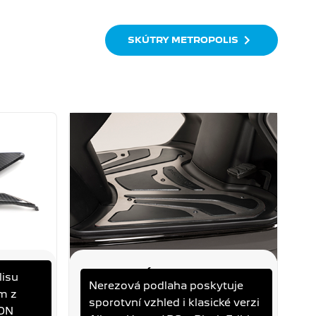
SKÚTRY METROPOLIS
NEREZOVÁ PODLAHA
lisu
Nerezová podlaha poskytuje
S
METROPOLIS
ím z
sporotvní vzhled i klasické verzi
METROPOLIS
BON