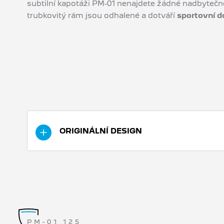
subtilní kapotáži PM-01 nenajdete žádné nadbytečn
trubkovitý rám jsou odhalené a dotváří
sportovní d
ORIGINÁLNÍ DESIGN
Design PM-01, navržený jako motocykl s
futuristickým a elegantním vzhledem, který
kombinuje dynamiku a eleganci. Konfigurace
a rozměry jeho rámu z něj dělají všestranné
vozidlo, které je stabilní a obratné. Nízká
PM-01 125