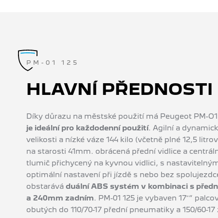
PM-01 125
HLAVNÍ PŘEDNOSTI
Díky důrazu na městské použití má Peugeot PM-O
je ideální pro každodenní použití
. Agilní a dynamic
velikosti a nízké váze 144 kilo (včetně plné 12,5 lit
na starosti 41mm. obrácená přední vidlice a centrá
tlumič přichycený na kyvnou vidlici, s nastavitelný
optimální nastavení při jízdě s nebo bez spolujezd
obstarává
duální ABS systém v kombinaci s pře
a 240mm zadním
. PM-01 125 je vybaven 17″“ palc
obutých do 110/70-17 přední pneumatiky a 150/60-17