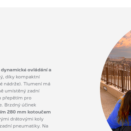
1
dynamické ovládání a
ký, díky kompaktní
rové nádrže). Tlumení má
lně umístěný zadní
m přepětím pro
ce. Brzdný účinek
dním 280 mm kotoučem
ovými drátovými koly
 zadní pneumatiky. Na