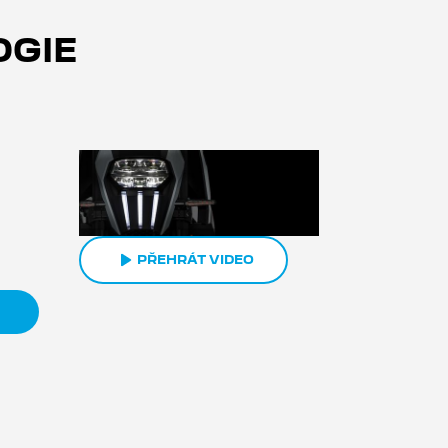
Necháte se zlákat výkonem, ideální pro vaše
městské cesty! Dravost a zrychlení budou k
OGIE
dispozici pro ještě více emocí a vjemů. Šestý
rychlostní stupeň umožňuje motoru snížit
jeho úsilí, což se promítá do nižší spotřeby.
Převodovka umožňuje lehké a rychlé řazení.
PŘEHRÁT VIDEO