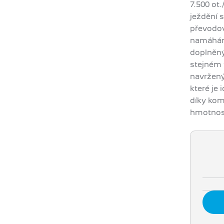
7.500 ot
ježdění 
převodov
namáhání
doplněný
stejném 
navržený
které je 
díky kom
hmotnost