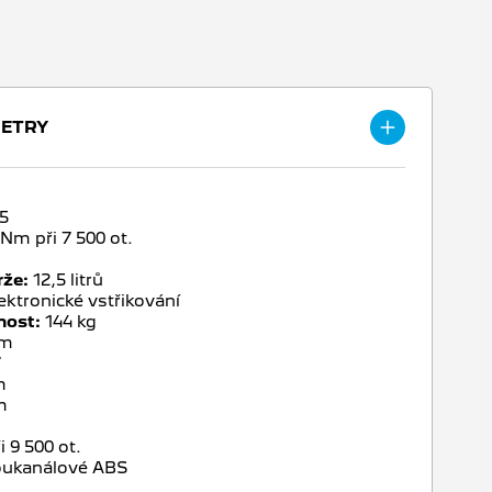
METRY
5
 Nm při 7 500 ot.
rže:
12,5 litrů
ektronické vstřikování
nost:
144 kg
mm
7
m
m
i 9 500 ot.
ukanálové ABS