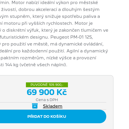
./min. Motor nabízí ideální výkon pro městské
s živostí, dobrou akcelerací a dlouhým šestým
ým stupněm, který snižuje spotřebu paliva a
 motoru při vyšších rychlostech. Motor je
 o diskrétní výfuk, který je zakončen tlumičem ve
futuristickém designu. Peugeot PM-01 125,
 pro použití ve městě, má dynamické ovládání,
ideální pro každodenní použití. Agilní a dynamický
paktním rozměrům, nízké výšce a provozní
i 144 kg (včetně všech náplní).
PŮVODNĚ 109.900,-
69 900 Kč
Cena s DPH
Skladem