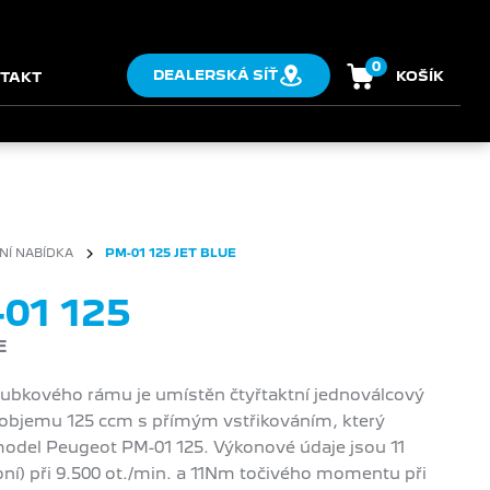
0
DEALERSKÁ SÍŤ
KOŠÍK
TAKT
NÍ NABÍDKA
PM-01 125 JET BLUE
01 125
E
trubkového rámu je umístěn čtyřtaktní jednoválcový
objemu 125 ccm s přímým vstřikováním, který
odel Peugeot PM-01 125. Výkonové údaje jsou 11
oní) při 9.500 ot./min. a 11Nm točivého momentu při