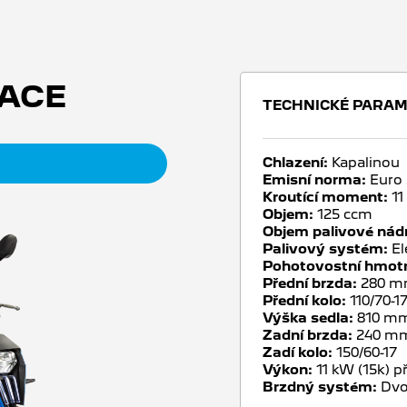
ACE
TECHNICKÉ PARA
Chlazení:
Kapalinou
Emisní norma:
Euro 
Kroutící moment:
11
Objem:
125 ccm
Objem palivové nád
Palivový systém:
El
Pohotovostní hmot
Přední brzda:
280 
Přední kolo:
110/70-1
Výška sedla:
810 m
Zadní brzda:
240 m
Zadí kolo:
150/60-17
Výkon:
11 kW (15k) př
Brzdný systém:
Dvo