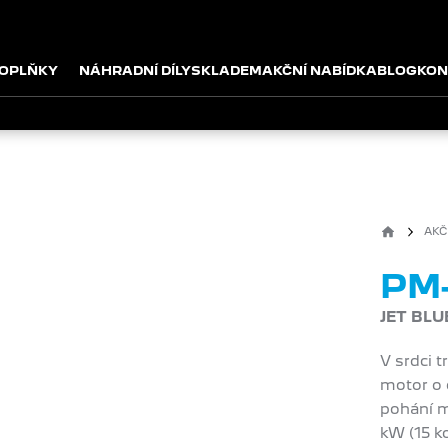
OPLŇKY
NÁHRADNÍ DÍLY
SKLADEM
AKČNÍ NABÍDKA
BLOG
KON
AKČ
PM-
JET BLU
V srdci 
motor o 
pohání m
kW (15 k