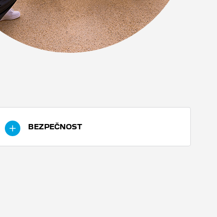
BEZPEČNOST
Brzdění ABS
Brzdový systém se 4pístkovým předním
třmenem je jedním z nejvýkonnějších ve třídě
125 ccm. Nastavitelná brzdová páka je
umístěna blíže k řídítkům, aby vám poskytla